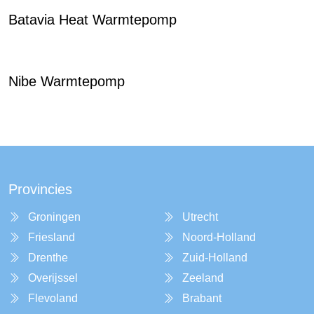
Batavia Heat Warmtepomp
Nibe Warmtepomp
Provincies
Groningen
Utrecht
Friesland
Noord-Holland
Drenthe
Zuid-Holland
Overijssel
Zeeland
Flevoland
Brabant